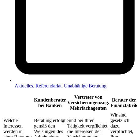
Aktuelles
,
Referendariat
,
Unabhänige Beratung
Vertreter von
Kundenberater
Berater der
Versicherungen/sog.
bei Banken
Finanzfabri
Mehrfachagenten
Wir sind
Welche
Beratung erfolgt
Sind bei Ihrer
gesetzlich
Interessen
gemäß den
Tätigkeit verpflichtet,
dazu
werden in
Weisungen des
die Interessen der
verpflichtet,
einer Beratung
Arbeitgebers
Versicherung zu
Ihre