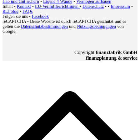
Hab und Gut sichern
•
Eigene 4 Wände
•
Vermögen aufbauen
Inhalt
•
Kontakt
•
EU-Vermittlerrichtlinien
•
Datenschutz
•
•
Impressum
•
REFblog
•
FAQs
Folgen sie uns
•
Facebook
reCAPTCHA
• Diese Website ist durch reCAPTCHA geschützt und es
gelten die
Datenschutzbestimmungen
und
Nutzungsbedingungen
von
Google.
Copyright
finanzfabrik GmbH
finanzplanung & service