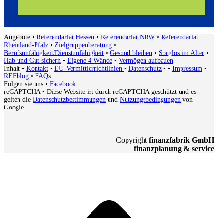
Angebote
•
Referendariat Hessen
•
Referendariat NRW
•
Referendariat
Rheinland-Pfalz
•
Zielgruppenberatung
•
Berufsunfähigkeit/Dienstunfähigkeit
•
Gesund bleiben
•
Sorglos im Alter
•
Hab und Gut sichern
•
Eigene 4 Wände
•
Vermögen aufbauen
Inhalt
•
Kontakt
•
EU-Vermittlerrichtlinien
•
Datenschutz
•
•
Impressum
•
REFblog
•
FAQs
Folgen sie uns
•
Facebook
reCAPTCHA
• Diese Website ist durch reCAPTCHA geschützt und es
gelten die
Datenschutzbestimmungen
und
Nutzungsbedingungen
von
Google.
Copyright
finanzfabrik GmbH
finanzplanung & service