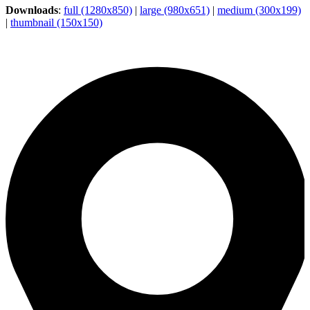
Downloads
:
full (1280x850)
|
large (980x651)
|
medium (300x199)
|
thumbnail (150x150)