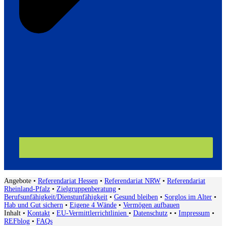
Angebote
•
Referendariat Hessen
•
Referendariat NRW
•
Referendariat
Rheinland-Pfalz
•
Zielgruppenberatung
•
Berufsunfähigkeit/Dienstunfähigkeit
•
Gesund bleiben
•
Sorglos im Alter
•
Hab und Gut sichern
•
Eigene 4 Wände
•
Vermögen aufbauen
Inhalt
•
Kontakt
•
EU-Vermittlerrichtlinien
•
Datenschutz
•
•
Impressum
•
REFblog
•
FAQs