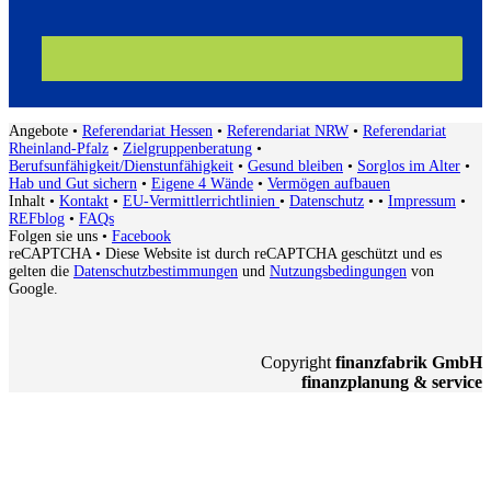
Angebote
•
Referendariat Hessen
•
Referendariat NRW
•
Referendariat
Rheinland-Pfalz
•
Zielgruppenberatung
•
Berufsunfähigkeit/Dienstunfähigkeit
•
Gesund bleiben
•
Sorglos im Alter
•
Hab und Gut sichern
•
Eigene 4 Wände
•
Vermögen aufbauen
Inhalt
•
Kontakt
•
EU-Vermittlerrichtlinien
•
Datenschutz
•
•
Impressum
•
REFblog
•
FAQs
Folgen sie uns
•
Facebook
reCAPTCHA
• Diese Website ist durch reCAPTCHA geschützt und es
gelten die
Datenschutzbestimmungen
und
Nutzungsbedingungen
von
Google.
Copyright
finanzfabrik GmbH
finanzplanung & service