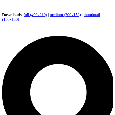
Downloads
:
full (400x210)
|
medium (300x158)
|
thumbnail
(150x150)