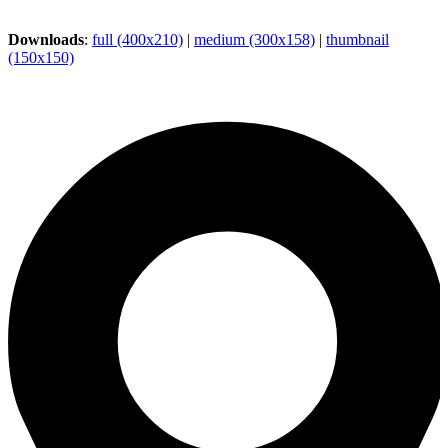
Downloads
:
full (400x210)
|
medium (300x158)
|
thumbnail
(150x150)