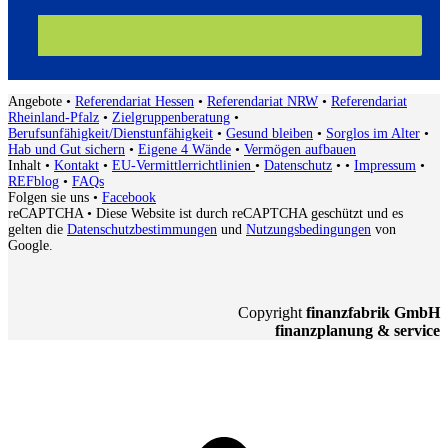
Angebote
•
Referendariat Hessen
•
Referendariat NRW
•
Referendariat
Rheinland-Pfalz
•
Zielgruppenberatung
•
Berufsunfähigkeit/Dienstunfähigkeit
•
Gesund bleiben
•
Sorglos im Alter
•
Hab und Gut sichern
•
Eigene 4 Wände
•
Vermögen aufbauen
Inhalt
•
Kontakt
•
EU-Vermittlerrichtlinien
•
Datenschutz
•
•
Impressum
•
REFblog
•
FAQs
Folgen sie uns
•
Facebook
reCAPTCHA
• Diese Website ist durch reCAPTCHA geschützt und es
gelten die
Datenschutzbestimmungen
und
Nutzungsbedingungen
von
Google.
Copyright
finanzfabrik GmbH
finanzplanung & service