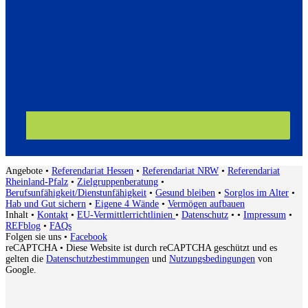
Angebote
•
Referendariat Hessen
•
Referendariat NRW
•
Referendariat
Rheinland-Pfalz
•
Zielgruppenberatung
•
Berufsunfähigkeit/Dienstunfähigkeit
•
Gesund bleiben
•
Sorglos im Alter
•
Hab und Gut sichern
•
Eigene 4 Wände
•
Vermögen aufbauen
Inhalt
•
Kontakt
•
EU-Vermittlerrichtlinien
•
Datenschutz
•
•
Impressum
•
REFblog
•
FAQs
Folgen sie uns
•
Facebook
reCAPTCHA
• Diese Website ist durch reCAPTCHA geschützt und es
gelten die
Datenschutzbestimmungen
und
Nutzungsbedingungen
von
Google.